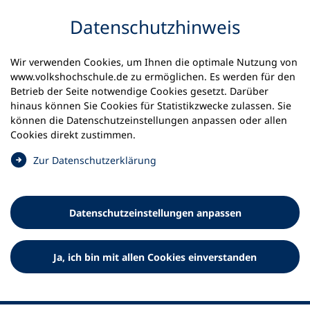
Inhalt anspringen
Datenschutz­hinweis
Wir verwenden Cookies, um Ihnen die optimale Nutzung von
www.volkshochschule.de zu ermöglichen. Es werden für den
Betrieb der Seite notwendige Cookies gesetzt. Darüber
hinaus können Sie Cookies für Statistikzwecke zulassen. Sie
Werkzeuge
können die Datenschutz­einstellungen anpassen oder allen
0
Merkliste
Cookies direkt zustimmen.
Deutscher Volkshochschul-Verband (DVV) e.V.
Fußzeile
(
Zur Datenschutz­erklärung
Ö
Standort Bonn
f
Königswinterer Straße 552 b
f
53227 Bonn
Datenschutz­einstellungen anpassen
n
Standort Berlin
e
Luisenstraße 45
t
Ja, ich bin mit allen Cookies einverstanden
10117 Berlin
i
n
e
i